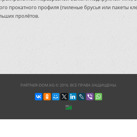
ого прокатного профиля (пиленые брусья или пакеты кле
ьших пролётов.
PARTNER-DOM.KG © 2016. ВСЕ ПРАВА ЗАЩИЩЕНЫ.