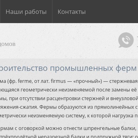
Наши работы
Контакты
домов
роительство промышленных ферм
ма (фр. ferme, от лат. firmus — «прочный») — стержнева
ающаяся геометрически неизменяемой после замены её 
мы, при отсутствии расцентровки стержней и внеузловой
тяжения-сжатия. Фермы образуются из прямолинейных ст
метрически неизменяемую систему, к которой нагрузка пр
ермам с оговоркой можно отнести шпренгельные балки,
 трёхпролётной неразрезной балки и подпружной тяги; 