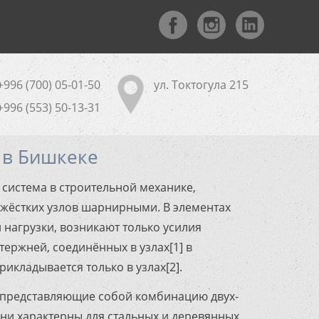
+996 (700) 05-01-50
ул. Токтогула 215
+996 (553) 50-13-31
 в Бишкеке
я система в строительной механике,
жёстких узлов шарнирными. В элементах
 нагрузки, возникают только усилия
ержней, соединённых в узлах[1] в
икладывается только в узлах[2].
 представляющие собой комбинацию двух-
они характерны для стальных и деревянных